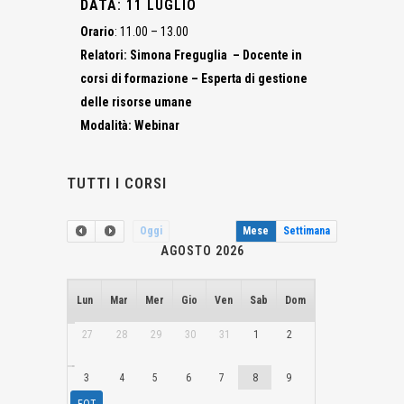
DATA
: 11 LUGLIO
Orario
: 11.00 – 13.00
Relatori: Simona Freguglia – Docente in
corsi di formazione – Esperta di gestione
delle risorse umane
Modalità: Webinar
TUTTI I CORSI
Oggi
Mese
Settimana
AGOSTO 2026
Lun
Mar
Mer
Gio
Ven
Sab
Dom
27
28
29
30
31
1
2
3
4
5
6
7
8
9
FOTOVOLTAICO E ZONA AGRICOLA NOVITA' DALLA CORTE COSTITUZION