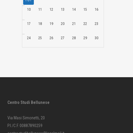
10
11
12
13
14
15
16
17
18
19
20
21
22
23
24
25
26
27
28
29
30
31
1
2
3
4
5
6
Centro Studi Bellunese
Via Masi Simonetti, 20
P.I./C.F. 00887890259