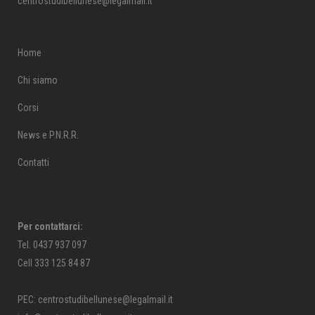
centrostudibellunese@legalmail.it
Home
Chi siamo
Corsi
News e P.N.R.R.
Contatti
Per contattarci:
Tel. 0437 937 097
Cell 333 125 84 87
PEC: centrostudibellunese@legalmail.it