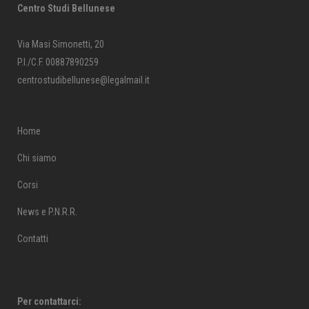
Centro Studi Bellunese
Via Masi Simonetti, 20
P.I./C.F. 00887890259
centrostudibellunese@legalmail.it
Home
Chi siamo
Corsi
News e P.N.R.R.
Contatti
Per contattarci: