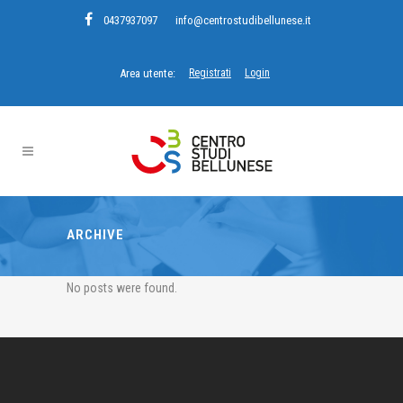
0437937097
info@centrostudibellunese.it
Area utente:
Registrati
Login
ARCHIVE
No posts were found.