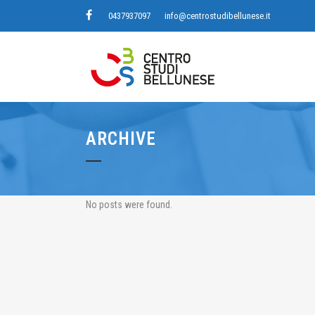
0437937097
info@centrostudibellunese.it
ARCHIVE
No posts were found.