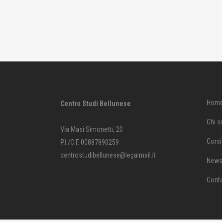
Hom
Centro Studi Bellunese
Chi 
Via Masi Simonetti, 20
Corsi
P.I./C.F. 00887890259
centrostudibellunese@legalmail.it
News 
Conta