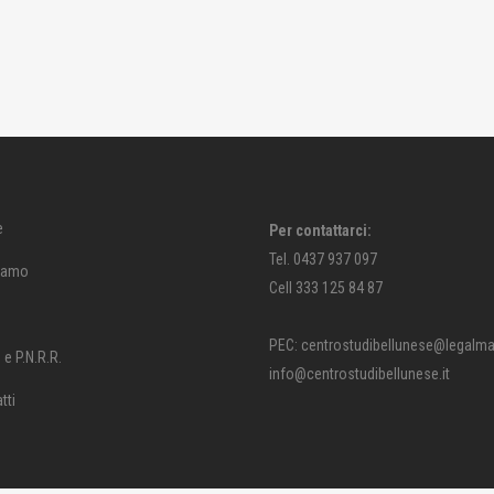
e
Per contattarci:
Tel. 0437 937 097
siamo
Cell 333 125 84 87
PEC: centrostudibellunese@legalmail
e P.N.R.R.
info@centrostudibellunese.it
tti