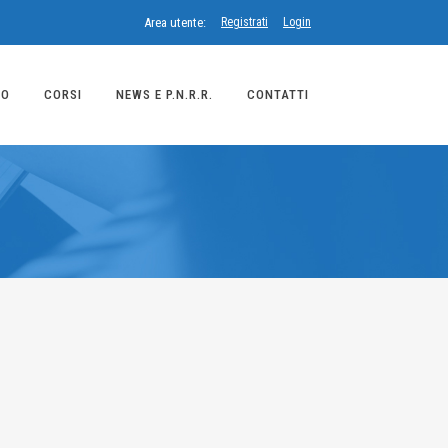
Area utente:
Registrati
Login
MO
CORSI
NEWS E P.N.R.R.
CONTATTI