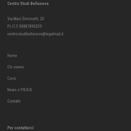
Centro Studi Bellunese
Via Masi Simonetti, 20
P.I./C.F. 00887890259
centrostudibellunese@legalmail.it
Home
Chi siamo
Corsi
News e P.N.R.R.
Contatti
Per contattarci: