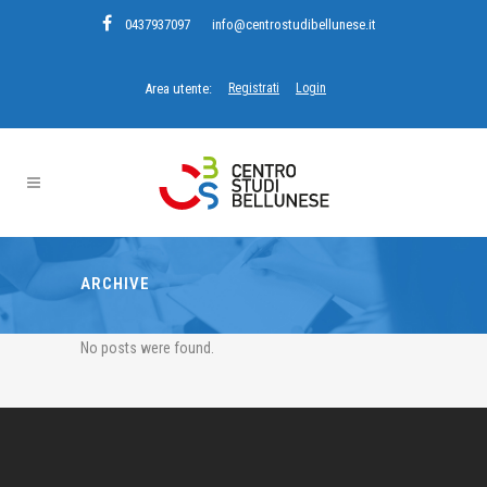
0437937097
info@centrostudibellunese.it
Area utente:
Registrati
Login
ARCHIVE
No posts were found.