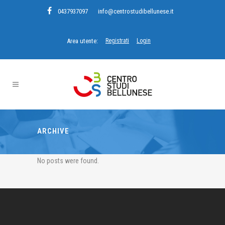
0437937097
info@centrostudibellunese.it
Area utente:
Registrati
Login
ARCHIVE
No posts were found.