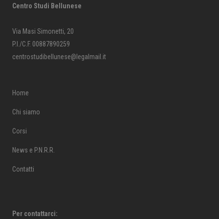
Centro Studi Bellunese
Via Masi Simonetti, 20
P.I./C.F. 00887890259
centrostudibellunese@legalmail.it
Home
Chi siamo
Corsi
News e P.N.R.R.
Contatti
Per contattarci: