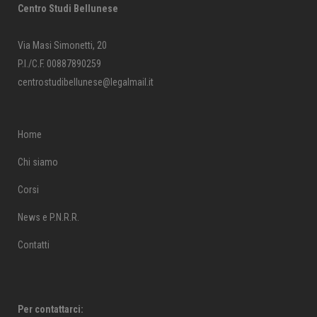
Centro Studi Bellunese
Via Masi Simonetti, 20
P.I./C.F. 00887890259
centrostudibellunese@legalmail.it
Home
Chi siamo
Corsi
News e P.N.R.R.
Contatti
Per contattarci: