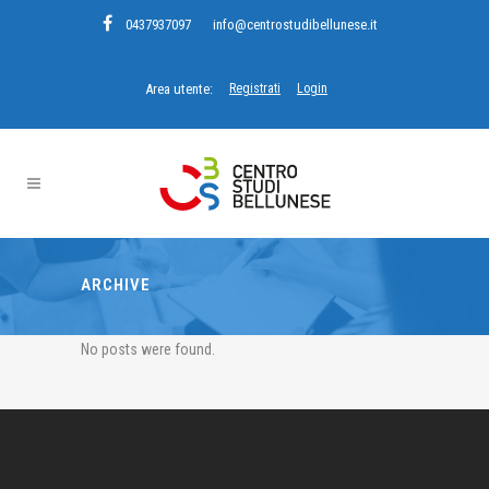
0437937097
info@centrostudibellunese.it
Area utente:
Registrati
Login
ARCHIVE
No posts were found.