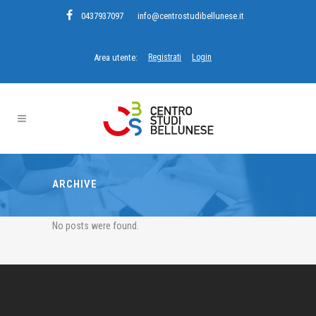
0437937097
info@centrostudibellunese.it
Area utente:
Registrati
Login
ARCHIVE
No posts were found.