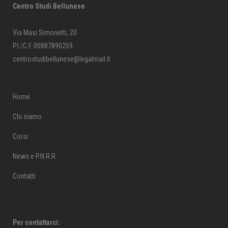
Centro Studi Bellunese
Via Masi Simonetti, 20
P.I./C.F. 00887890259
centrostudibellunese@legalmail.it
Home
Chi siamo
Corsi
News e P.N.R.R.
Contatti
Per contattarci: