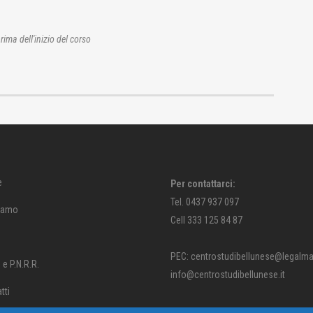
rima dell'inizio del corso
e
Per contattarci:
Tel. 0437 937 097
siamo
Cell 333 125 84 87
PEC: centrostudibellunese@legalmail
e P.N.R.R.
info@centrostudibellunese.it
tti