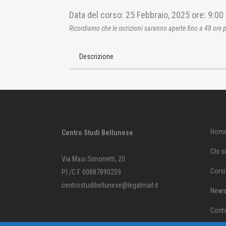
Data del corso:
25 Febbraio, 2025
ore:
9:00
Ricordiamo che le iscrizioni saranno aperte fino a 48 ore p
Descrizione
Hom
Centro Studi Bellunese
Chi 
Via Masi Simonetti, 20
Corsi
P.I./C.F. 00887890259
centrostudibellunese@legalmail.it
News 
Conta