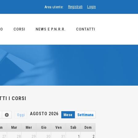
Area utente:
Registrati
Login
MO
CORSI
NEWS E P.N.R.R.
CONTATTI
TI I CORSI
AGOSTO 2026
Oggi
Mese
Settimana
un
Mar
Mer
Gio
Ven
Sab
Dom
27
28
29
30
31
1
2