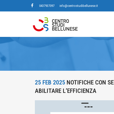
0437937097
info@centrostudibellunese.it
25 FEB 2025
NOTIFICHE CON SE
ABILITARE L’EFFICIENZA