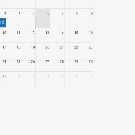
3
4
5
6
7
8
9
TOVOLTAICO E ZONA AGRICOLA NOVITA' DALLA CORTE COSTITUZIONALE
10
11
12
13
14
15
16
17
18
19
20
21
22
23
24
25
26
27
28
29
30
31
1
2
3
4
5
6